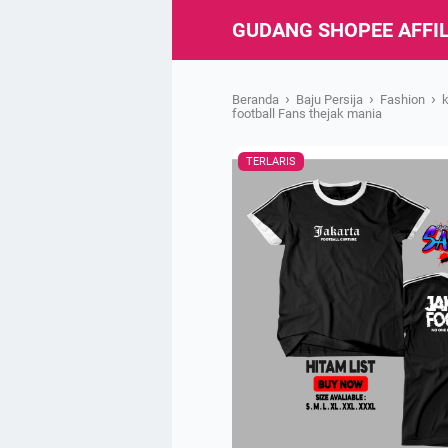
GUDANG SHOPEE AFFIL
›
›
›
Beranda
Baju Persija
Fashion
football Fans thejak mania
TERLARIS