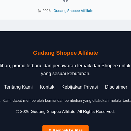
漏
2026
-
Gudang Shopee Affiliate
Gudang Shopee Affiliate
lihan, promo terbaru, dan penawaran terbaik dari Shopee un
yang sesuai kebutuhan.
Tentang Kami
Kontak
Kebijakan Privasi
Disclaimer
te. Kami dapat memperoleh komisi dari pembelian yang dilakukan melalui tauta
© 2026 Gudang Shopee Affiliate. All Rights Reserved.
⬆ Kembali ke Atas