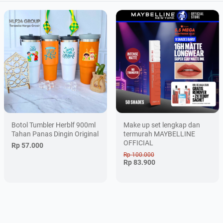
Produk:
Baju Persija Jakarta football Fans thejak mania
Rp 55.000
鈭
+
Qty:
Total: Rp 55.000
Botol Tumbler Herblf 900ml
Make up set lengkap dan
Tahan Panas Dingin Original
termurah MAYBELLINE
OFFICIAL
Rp 57.000
Shopee
Rp 100.000
Rp 83.900
Chat Admin