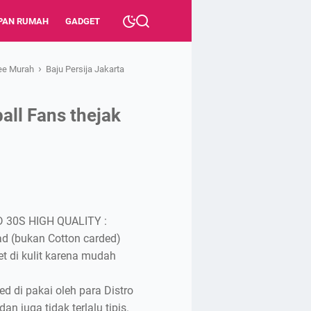
PAN RUMAH
GADGET
›
ee Murah
Baju Persija Jakarta
ball Fans thejak
 30S HIGH QUALITY :
ad (bukan Cotton carded)
et di kulit karena mudah
 di pakai oleh para Distro
n juga tidak terlalu tipis.