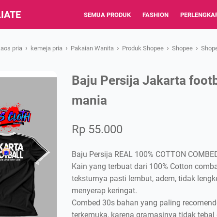
IATE
SEMUA PRODUK
FASHION
PERLENGKA
›
›
›
›
›
kaos pria
kemeja pria
Pakaian Wanita
Produk Shopee
Shopee
Shop
Baju Persija Jakarta foot
mania
Rp 55.000
Baju Persija REAL 100% COTTON COMBED
Kain yang terbuat dari 100% Cotton comb
teksturnya pasti lembut, adem, tidak lengk
menyerap keringat.
Combed 30s bahan yang paling recomended
terkemuka, karena gramasinya tidak tebal da